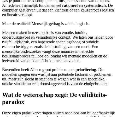
Als je puur op de AI-output leunt, mis je de essentie van de mens.
AI redeneert namelijk fundamenteel
rationeel en systematisch
. De
computer gaat ervan uit dat een klantreis of een keuzeproces logisch
en lineair verloopt.
Maar de realiteit? Menselijk gedrag is zelden logisch.
Mensen maken keuzes op basis van emotie, intuïtie,
onderbuikgevoel en veranderlijke context. We laten ons leiden door
twijfel, tijdsdruk, een haperende spanningsboog of subtiele
esthetische triggers zoals de 'uitstraling' van een merk. Een
menselijke onderzoeker vangt deze nuances in het echte
beslissingsproces feilloos op, omdat wij mentale modellen en de
leefwereld van de klant écht kunnen aanvoelen.
Bovendien heeft AI een groot probleem met
prioritering
. De
modellen spugen een waslijst aan potentiële factoren of problemen
uit, maar zijn slecht in staat om te wegen wat in een specifieke,
unieke situatie nu écht doorslaggevend is voor de eindgebruiker.
Wat de wetenschap zegt: De validiteits-
paradox
Onze eigen praktijkervaringen sluiten naadloos aan bij onafhankelijk