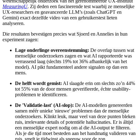
wetenschappelijk onderzoek van het gerenommeerde UX-instituut
MeasuringU
. Zij deden een fascinerende test waarbij ze menselijke
UX-researchers en geavanceerde LLM’s (zoals ChatGPT en
Gemini) exact dezelfde video van een gebruikerstest lieten
analyseren.
Die resultaten bevestigen precies wat Sjoerd en Annelies in hun
experiment zagen:
Lage onderlinge overeenstemming:
De overlap tussen wat
menselijke onderzoekers zagen en wat AI rapporteerde was
verrassend laag (slechts 19% tot 36% afhankelijk van het
model). AI pikt fundamenteel andere signalen op dan een
mens.
De helft wordt gemist:
AI slaagde erin om slechts zo’n 44%
tot 55% van de door mensen geverifieerde, échte usability-
problemen te identificeren.
De 'Validatie-last' (AI-slop):
De AI-modellen genereerden
samen méér unieke 'nieuwe' problemen dan de menselijke
onderzoekers. Klinkt leuk, maar veel van deze punten bleken
ruis, irrelevante details of potentiële hallucinaties. Er is áltijd
een menselijke expert nodig om al die AI-output te filteren.
Als je die tijd moet besteden aan het handmatig valideren van
ruis, smelt je tijdwinst als sneeuw voor de zon.