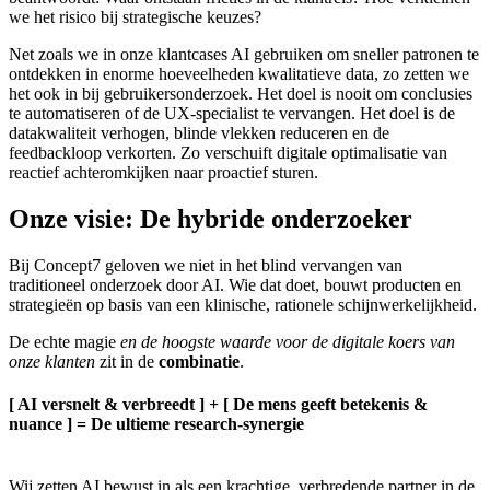
we het risico bij strategische keuzes?
Net zoals we in onze klantcases AI gebruiken om sneller patronen te
ontdekken in enorme hoeveelheden kwalitatieve data, zo zetten we
het ook in bij gebruikersonderzoek. Het doel is nooit om conclusies
te automatiseren of de UX-specialist te vervangen. Het doel is de
datakwaliteit verhogen, blinde vlekken reduceren en de
feedbackloop verkorten. Zo verschuift digitale optimalisatie van
reactief achteromkijken naar proactief sturen.
Onze visie: De hybride onderzoeker
Bij Concept7 geloven we niet in het blind vervangen van
traditioneel onderzoek door AI. Wie dat doet, bouwt producten en
strategieën op basis van een klinische, rationele schijnwerkelijkheid.
De echte magie
en de hoogste waarde voor de digitale koers van
onze klanten
zit in de
combinatie
.
[ AI versnelt & verbreedt ] + [ De mens geeft betekenis &
nuance ] = De ultieme research-synergie
Wij zetten AI bewust in als een krachtige, verbredende partner in de