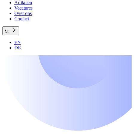
Artikelen
Vacatures
Over ons
Contact
NL
EN
DE