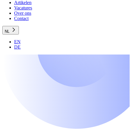
Artikelen
Vacatures
Over ons
Contact
NL
EN
DE