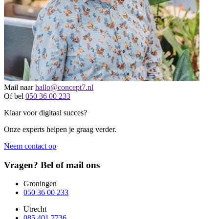
Mail naar
hallo@concept7.nl
Of bel
050 36 00 233
Klaar voor digitaal succes?
Onze experts helpen je graag verder.
Neem contact op
Vragen? Bel of mail ons
Groningen
050 36 00 233
Utrecht
085 401 7736